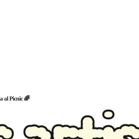
 al Picnic 🌈