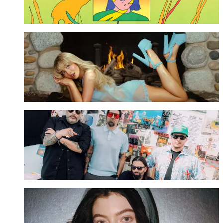
Ver más ➜
Sabrina Carpenter
Ver más ➜
Deftones
Ver más ➜
Lorde